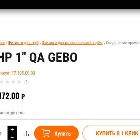
ния
\
Фитинги для труб
\
Фитинги для металлической трубы
\ Соединение прямое
НР 1" QA GEBO
икул:
17.195.00.03
(0)
172.00
₽
оизводитель:
+
КУПИТЬ В 1 КЛИК
Купить
−