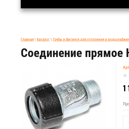
Главная
\
Каталог
\
Трубы и фитинги для отопления и водоснабже
Соединение прямое 
Арт
1 
Пр