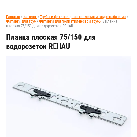
Главная
\
Каталог
\
Трубы и фитинги для отопления и водоснабжения
\
Фитинги для труб
\
Фитинги для полиэтиленовой трубы
\ Планка
плоская 75/150 для водорозеток REHAU
Планка плоская 75/150 для
водорозеток REHAU