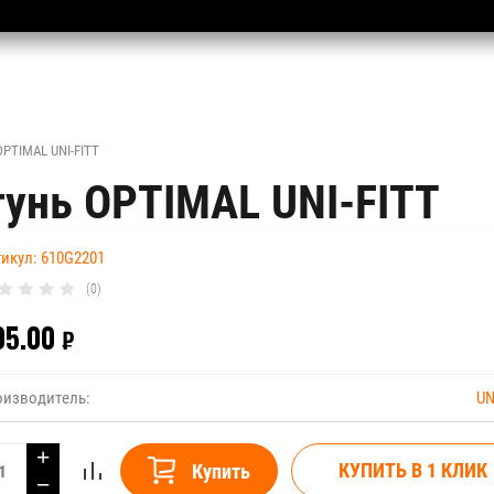
OPTIMAL UNI-FITT
атунь OPTIMAL UNI-FITT
икул:
610G2201
(0)
05.00
₽
UN
оизводитель:
+
КУПИТЬ В 1 КЛИК
Купить
−