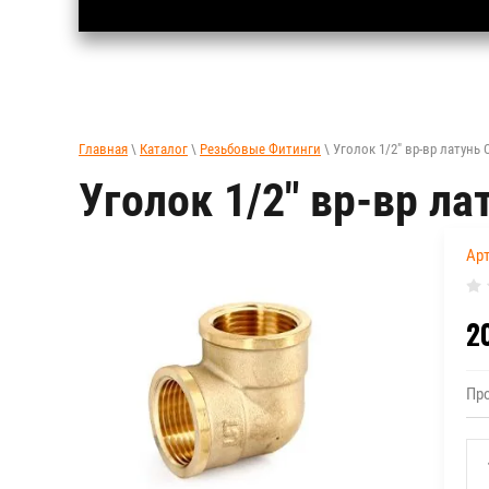
Главная
\
Каталог
\
Резьбовые Фитинги
\ Уголок 1/2" вр-вр латунь 
Уголок 1/2" вр-вр л
Арт
2
Пр