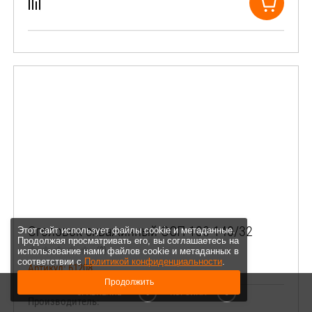
Оголовок скважинный ОСП 130-140/32
Этот сайт использует файлы cookie и метаданные.
Продолжая просматривать его, вы соглашаетесь на
(0)
использование нами файлов cookie и метаданных в
соответствии с
Политикой конфиденциальности
.
Артикул:
61208
Продолжить
СРАВНЕНИЕ
0
КОРЗИНА
0
Производитель: